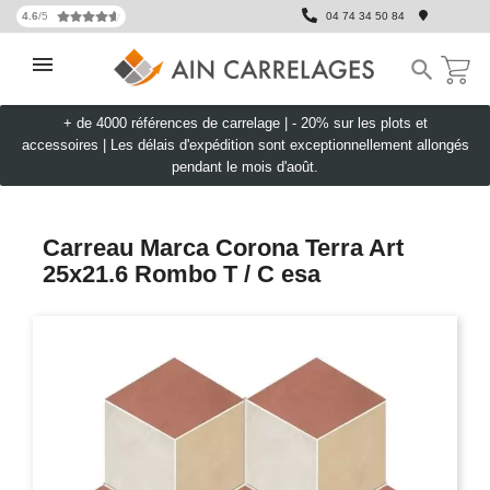
4.6
/5
04 74 34 50 84

+ de 4000 références de carrelage |
- 20% sur les plots et
accessoires
|
Les délais d'expédition sont exceptionnellement allongés
pendant le mois d'août.
Carreau Marca Corona Terra Art
25x21.6 Rombo T / C esa