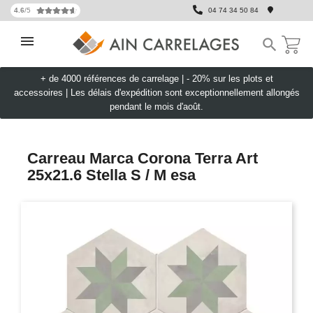
4.6
/5
04 74 34 50 84

+ de 4000 références de carrelage |
- 20% sur les plots et
accessoires
|
Les délais d'expédition sont exceptionnellement allongés
pendant le mois d'août.
Carreau Marca Corona Terra Art
25x21.6 Stella S / M esa