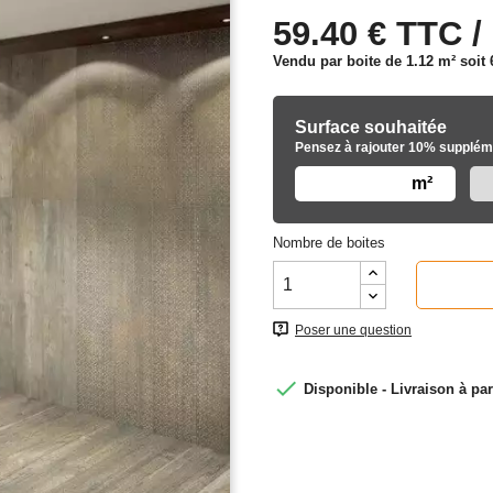
59.40 € TTC /
Vendu par boite de 1.12 m² soit
Surface souhaitée
Pensez à rajouter 10% suppléme
m²
Nombre de boites
Poser une question

Disponible - Livraison à par