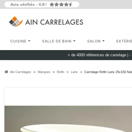
Avis vérifiés -
4.6
/5
CUISINE
SALLE DE BAIN
SALON
EXTÉRI
+ de 4000 références de carrelage |
-
Ain Carrelages
Marques
Refin
Larix
Carrelage Refin Larix 25x150 Nat