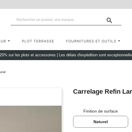

EUR
PLOT TERRASSE
FOURNITURES ET OUTILS
 20% sur les plots et accessoires
|
Les délais d'expédition sont exceptionnell
ural
Carrelage Refin Lar
Finition de surface
Naturel