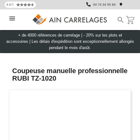
4.6
/5
04 74 34 50 84

+ de 4000 références de carrelage |
- 20% sur les plots et
accessoires
|
Les délais d'expédition sont exceptionnellement allongés
pendant le mois d'août.
Coupeuse manuelle professionnelle
RUBI TZ-1020