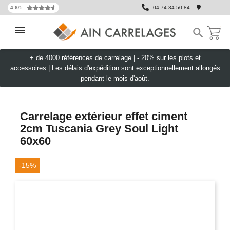
4.6
/5
04 74 34 50 84

+ de 4000 références de carrelage |
- 20% sur les plots et
accessoires
|
Les délais d'expédition sont exceptionnellement allongés
pendant le mois d'août.
Carrelage extérieur effet ciment
2cm Tuscania Grey Soul Light
60x60
-15%