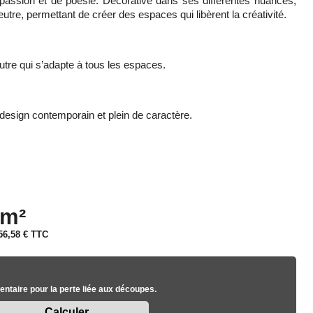
e passion et de poésie. Décorative dans ses différentes nuances,
neutre, permettant de créer des espaces qui libèrent la créativité.
utre qui s’adapte à tous les espaces.
sign contemporain et plein de caractère.
 m²
56,58 €
TTC
ntaire pour la perte liée aux découpes.