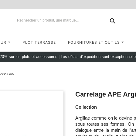

EUR
PLOT TERRASSE
FOURNITURES ET OUTILS
 20% sur les plots et accessoires
|
Les délais d'expédition sont exceptionnell
occio Gobi
Carrelage APE Argi
Collection
Argillae comme on le devine pa
sous toutes ses formes. On l
dialogue entre la main de l’ar