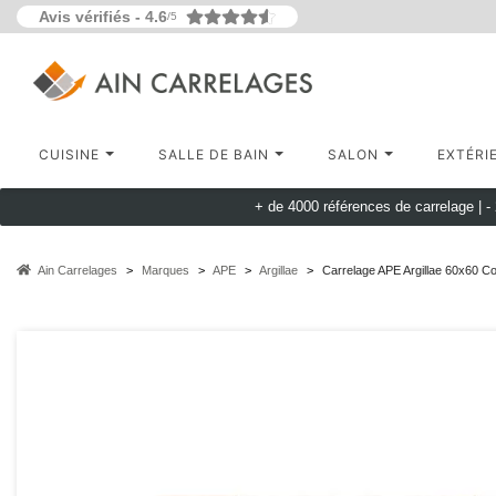
Avis vérifiés -
4.6
/5
CUISINE
SALLE DE BAIN
SALON
EXTÉRI
+ de 4000 références de carrelage |
-
Ain Carrelages
Marques
APE
Argillae
Carrelage APE Argillae 60x60 C