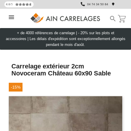
4.6
/5
04 74 34 50 84

+ de 4000 références de carrelage |
- 20% sur les plots et
accessoires
|
Les délais d'expédition sont exceptionnellement allongés
pendant le mois d'août.
Carrelage extérieur 2cm
Novoceram Château 60x90 Sable
-15%