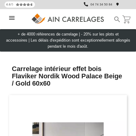
4.6
/5
04 74 34 50 84

+ de 4000 références de carrelage |
- 20% sur les plots et
accessoires
|
Les délais d'expédition sont exceptionnellement allongés
pendant le mois d'août.
Carrelage intérieur effet bois
Flaviker Nordik Wood Palace Beige
/ Gold 60x60