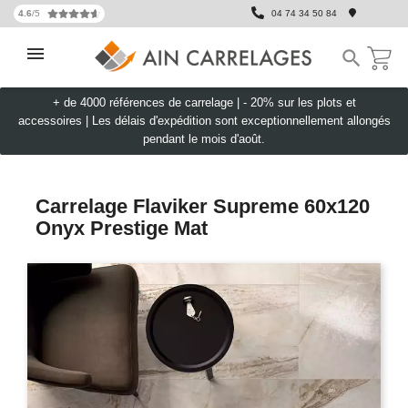
4.6
/5
04 74 34 50 84

+ de 4000 références de carrelage |
- 20% sur les plots et
accessoires
|
Les délais d'expédition sont exceptionnellement allongés
pendant le mois d'août.
Carrelage Flaviker Supreme 60x120
Onyx Prestige Mat