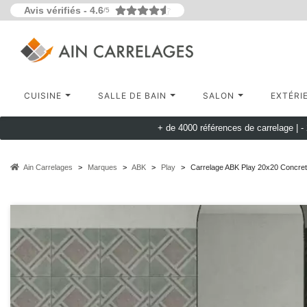
Avis vérifiés -
4.6
/5
CUISINE
SALLE DE BAIN
SALON
EXTÉRI
+ de 4000 références de carrelage |
-
Ain Carrelages
Marques
ABK
Play
Carrelage ABK Play 20x20 Concret