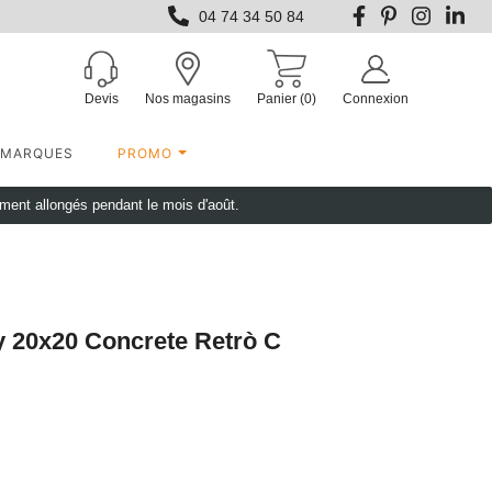
04 74 34 50 84
Devis
Nos magasins
Panier
(0)
Connexion
MARQUES
PROMO
ement allongés pendant le mois d'août.
y 20x20 Concrete Retrò C