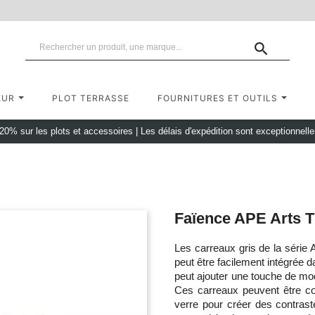

EUR
PLOT TERRASSE
FOURNITURES ET OUTILS
 20% sur les plots et accessoires
|
Les délais d'expédition sont exceptionnell
Faïence APE Arts T
Les carreaux gris de la série 
peut être facilement intégrée d
peut ajouter une touche de mode
Ces carreaux peuvent être co
verre pour créer des contrast