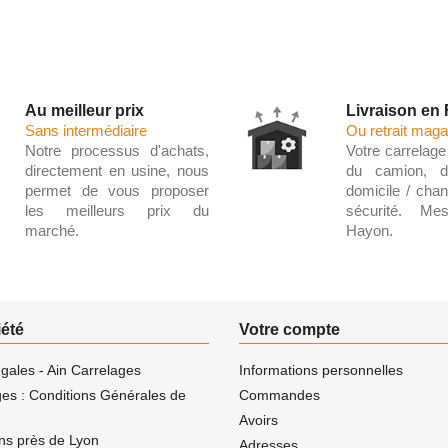
Au meilleur prix
Livraison en
Sans intermédiaire
Ou retrait maga
Notre processus d'achats,
Votre carrelage 
directement en usine, nous
du camion, d
permet de vous proposer
domicile / chant
les meilleurs prix du
sécurité. Me
marché.
Hayon.
iété
Votre compte
gales - Ain Carrelages
Informations personnelles
ges : Conditions Générales de
Commandes
Avoirs
ns près de Lyon
Adresses