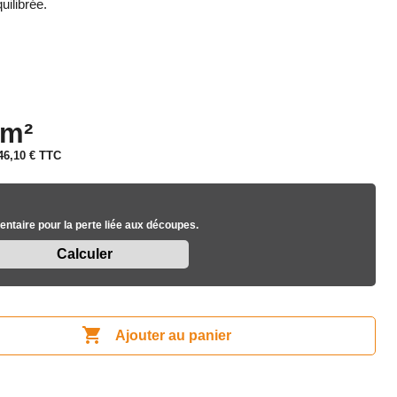
ilibrée.
 m²
46,10 €
TTC
ntaire pour la perte liée aux découpes.

Ajouter au panier