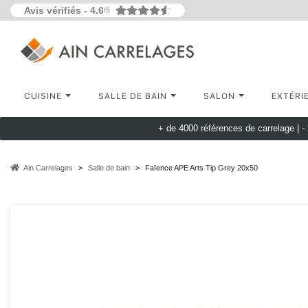
Avis vérifiés -
4.6
/5
CUISINE
SALLE DE BAIN
SALON
EXTÉRI
+ de 4000 références de carrelage |
-
Ain Carrelages
Salle de bain
Faïence APE Arts Tip Grey 20x50