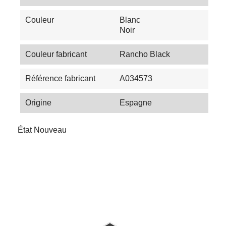
Couleur
Blanc
Noir
Couleur fabricant
Rancho Black
Référence fabricant
A034573
Origine
Espagne
État
Nouveau
Les Tendances du Carrelage en 2025 :
Couleurs, Textures et Innovations