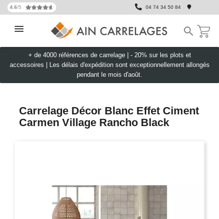
4.6
/5
04 74 34 50 84

+ de 4000 références de carrelage |
- 20% sur les plots et
accessoires
|
Les délais d'expédition sont exceptionnellement allongés
pendant le mois d'août.
Carrelage Décor Blanc Effet Ciment
Carmen Village Rancho Black