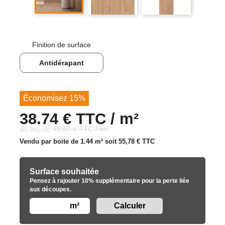
Finition de surface
Antidérapant
Économisez 15%
38.74 € TTC / m²
au lieu de
45.57 € TTC / m²
Vendu par boite de 1.44 m² soit
55,78 €
TTC
Surface souhaitée
Pensez à rajouter 10% supplémentaire pour la perte liée
aux découpes.
m²