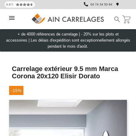
4.6
/5
04 74 34 50 84

+ de 4000 références de carrelage |
- 20% sur les plots et
accessoires
|
Les délais d'expédition sont exceptionnellement allongés
pendant le mois d'août.
Carrelage extérieur 9.5 mm Marca
Corona 20x120 Elisir Dorato
-15%