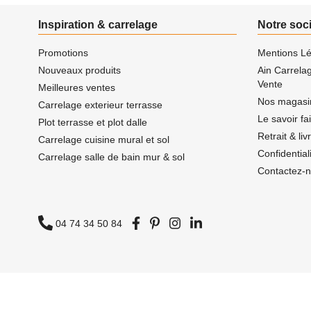
Inspiration & carrelage
Notre soc
Promotions
Mentions Lé
Nouveaux produits
Ain Carrela
Vente
Meilleures ventes
Nos magasi
Carrelage exterieur terrasse
Le savoir fa
Plot terrasse et plot dalle
Retrait & li
Carrelage cuisine mural et sol
Confidentia
Carrelage salle de bain mur & sol
Contactez-
04 74 34 50 84