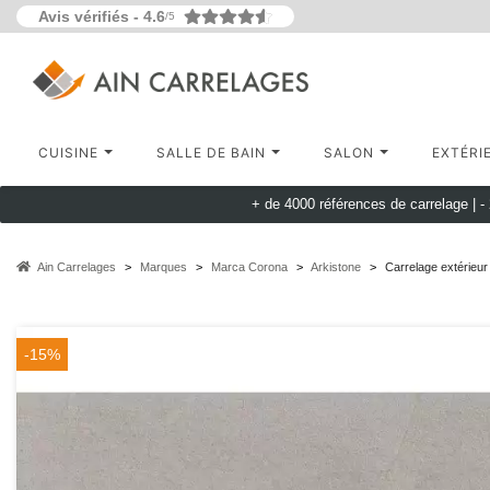
Avis vérifiés -
4.6
/5
CUISINE
SALLE DE BAIN
SALON
EXTÉRI
+ de 4000 références de carrelage |
-
Ain Carrelages
Marques
Marca Corona
Arkistone
Carrelage extérieu
-15%