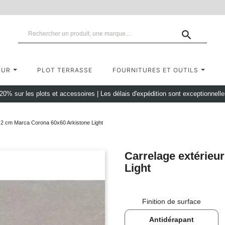

EUR
PLOT TERRASSE
FOURNITURES ET OUTILS
 20% sur les plots et accessoires
|
Les délais d'expédition sont exceptionnell
r 2 cm Marca Corona 60x60 Arkistone Light
Carrelage extérieu
Light
Finition de surface
Antidérapant