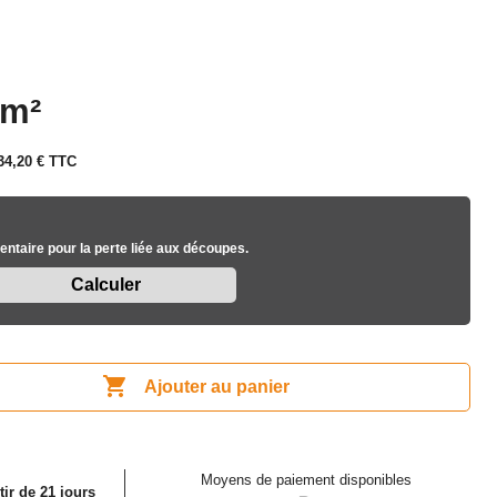
 m²
34,20 €
TTC
ntaire pour la perte liée aux découpes.

Ajouter au panier
Moyens de paiement disponibles
tir de 21 jours