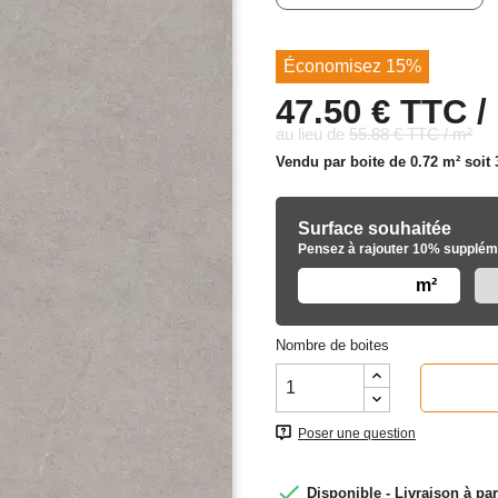
Économisez 15%
47.50 € TTC /
au lieu de
55.88 € TTC / m²
Vendu par boite de 0.72 m² soit
Surface souhaitée
Pensez à rajouter 10% suppléme
m²
Nombre de boites
Poser une question

Disponible - Livraison à par