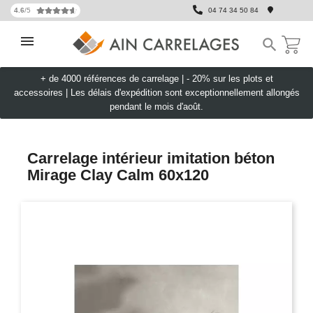
4.6
/5
04 74 34 50 84

+ de 4000 références de carrelage |
- 20% sur les plots et
accessoires
|
Les délais d'expédition sont exceptionnellement allongés
pendant le mois d'août.
Carrelage intérieur imitation béton
Mirage Clay Calm 60x120