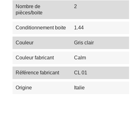
Nombre de
2
pièces/boite
Conditionnement boite
1.44
Couleur
Gris clair
Couleur fabricant
Calm
Référence fabricant
CL 01
Origine
Italie
Les Tendances du Carrelage en 2025 :
Couleurs, Textures et Innovations