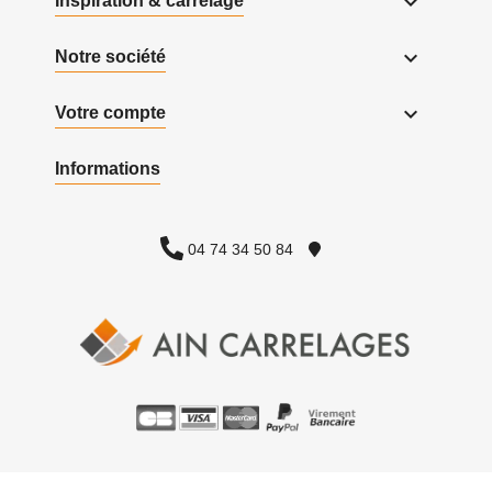

Inspiration & carrelage

Notre société

Votre compte
Informations
04 74 34 50 84