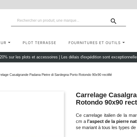

EUR
PLOT TERRASSE
FOURNITURES ET OUTILS
 20% sur les plots et accessoires
|
Les délais d'expédition sont exceptionnell
elage Casalgrande Padana Pietre di Sardegna Porto Rotondo 90x90 rectifié
Carrelage Casalgra
Rotondo 90x90 recti
Ce carrelage italien de la 
cm a
l'aspect de la pierre nat
se mariant à tous les types d