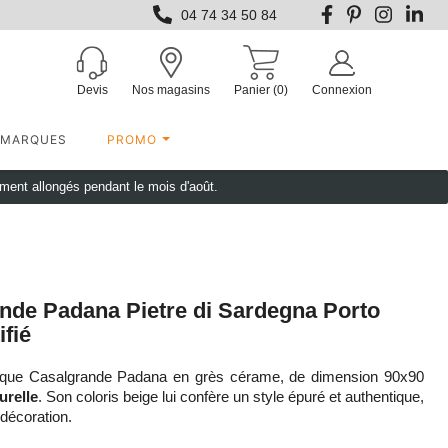
04 74 34 50 84
Devis
Nos magasins
Panier
(0)
Connexion
MARQUES
PROMO
ement allongés pendant le mois d'août.
nde Padana Pietre di Sardegna Porto
fié
marque Casalgrande Padana en grès cérame, de dimension 90x90
urelle
. Son coloris beige lui confère un style épuré et authentique,
e décoration.