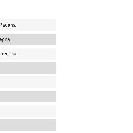
 Padana
degna
rieur sol