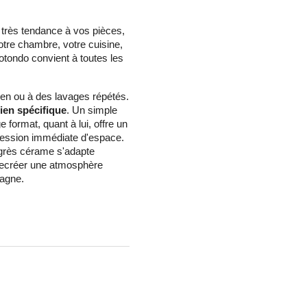
l très tendance à vos pièces,
otre chambre, votre cuisine,
Rotondo convient à toutes les
dien ou à des lavages répétés.
ien spécifique
. Un simple
 format, quant à lui, offre un
ression immédiate d'espace.
grès cérame s'adapte
 recréer une atmosphère
campagne.