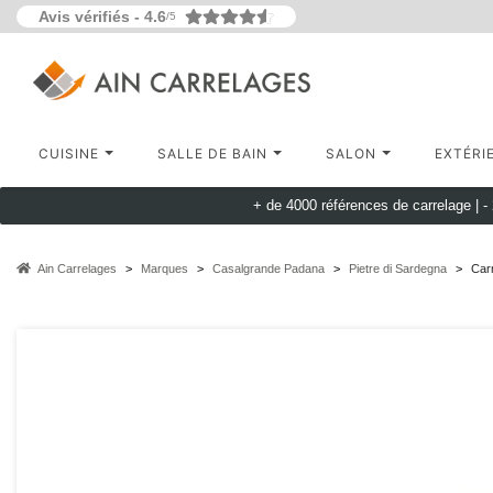
Avis vérifiés -
4.6
/5
CUISINE
SALLE DE BAIN
SALON
EXTÉRI
+ de 4000 références de carrelage |
-
Ain Carrelages
Marques
Casalgrande Padana
Pietre di Sardegna
Carr