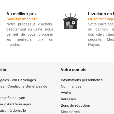
Au meilleur prix
Livraison en
Sans intermédiaire
Ou retrait maga
Notre processus d'achats,
Votre carrelage 
directement en usine, nous
du camion, d
permet de vous proposer
domicile / chant
les meilleurs prix du
sécurité. Me
marché.
Hayon.
iété
Votre compte
gales - Ain Carrelages
Informations personnelles
ges : Conditions Générales de
Commandes
Avoirs
ns près de Lyon
Adresses
ire d'Ain Carrelages
Bons de réduction
vraison à domicile
Mes alertes