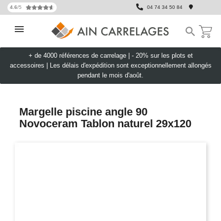
4.6
/5
04 74 34 50 84

+ de 4000 références de carrelage |
- 20% sur les plots et
accessoires
|
Les délais d'expédition sont exceptionnellement allongés
pendant le mois d'août.
Margelle piscine angle 90
Novoceram Tablon naturel 29x120