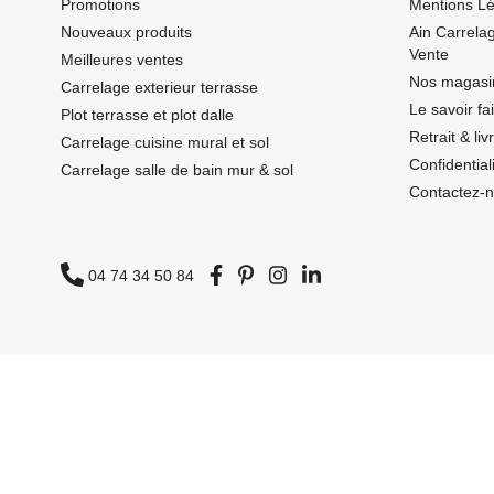
Promotions
Mentions Lé
Nouveaux produits
Ain Carrela
Vente
Meilleures ventes
Nos magasi
Carrelage exterieur terrasse
Le savoir fa
Plot terrasse et plot dalle
Retrait & li
Carrelage cuisine mural et sol
Confidentia
Carrelage salle de bain mur & sol
Contactez-
04 74 34 50 84