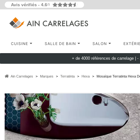
Avis vérifiés -
4.6
/5
CUISINE
SALLE DE BAIN
SALON
EXTÉRI
+ de 4000 références de carrelage |
-
Ain Carrelages
Marques
Terratinta
Hexa
Mosaïque Terratinta Hexa D