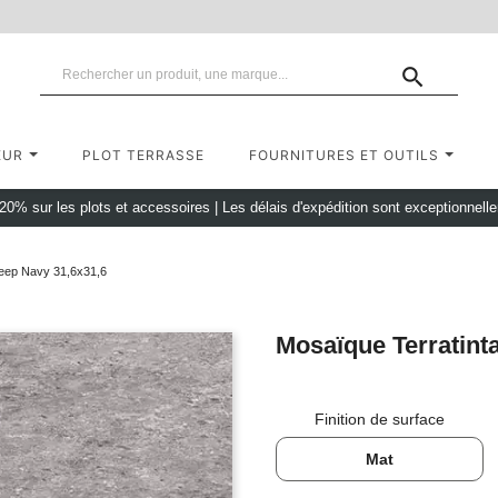

EUR
PLOT TERRASSE
FOURNITURES ET OUTILS
 20% sur les plots et accessoires
|
Les délais d'expédition sont exceptionnell
eep Navy 31,6x31,6
Mosaïque Terratint
Finition de surface
Mat