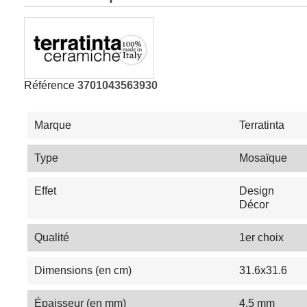
Référence
3701043563930
Marque
Terratinta
Type
Mosaïque
Effet
Design
Décor
Qualité
1er choix
Dimensions (en cm)
31.6x31.6
Épaisseur (en mm)
4.5 mm