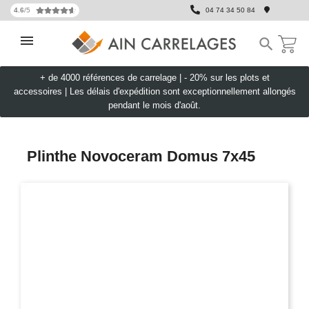
4.6
/5
04 74 34 50 84

+ de 4000 références de carrelage |
- 20% sur les plots et
accessoires
|
Les délais d'expédition sont exceptionnellement allongés
pendant le mois d'août.
Plinthe Novoceram Domus 7x45