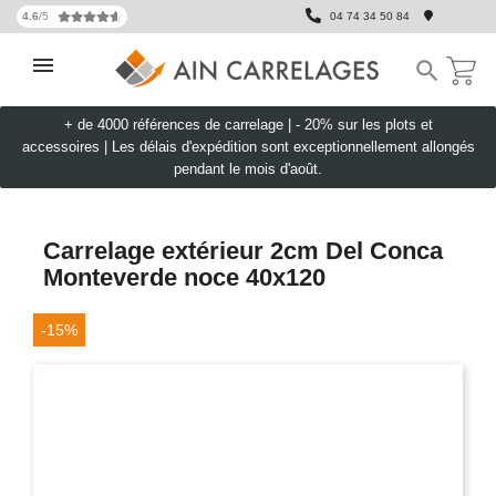
4.6
/5
04 74 34 50 84

+ de 4000 références de carrelage |
- 20% sur les plots et
accessoires
|
Les délais d'expédition sont exceptionnellement allongés
pendant le mois d'août.
Carrelage extérieur 2cm Del Conca
Monteverde noce 40x120
-15%