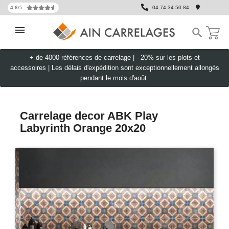
4.6
/5
04 74 34 50 84

+ de 4000 références de carrelage |
- 20% sur les plots et
accessoires
|
Les délais d'expédition sont exceptionnellement allongés
pendant le mois d'août.
Carrelage decor ABK Play
Labyrinth Orange 20x20