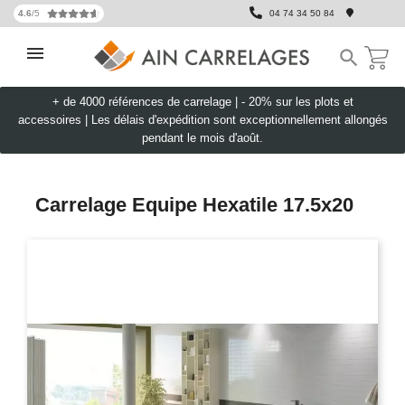
4.6
/5
04 74 34 50 84

+ de 4000 références de carrelage |
- 20% sur les plots et
accessoires
|
Les délais d'expédition sont exceptionnellement allongés
pendant le mois d'août.
Carrelage Equipe Hexatile 17.5x20