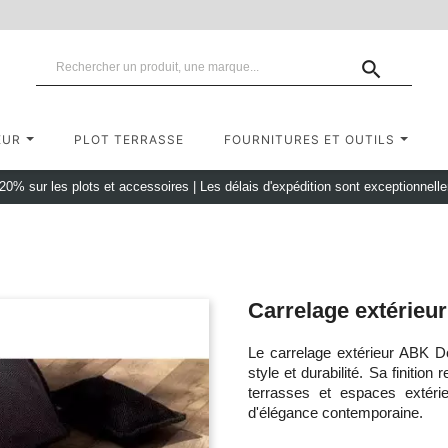

EUR
PLOT TERRASSE
FOURNITURES ET OUTILS
 20% sur les plots et accessoires
|
Les délais d'expédition sont exceptionnell
Carrelage extérieu
Le carrelage extérieur ABK 
style et durabilité. Sa finition
terrasses et espaces extérie
d'élégance contemporaine.