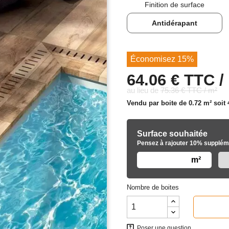
Finition de surface
Antidérapant
Économisez 15%
64.06 € TTC /
au lieu de
75.36 € TTC / m²
Vendu par boite de 0.72 m² soit
Surface souhaitée
Pensez à rajouter 10% suppléme
m²
Nombre de boites
Poser une question