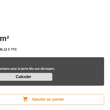
 m²
46,12 €
TTC
ntaire pour la perte liée aux découpes.

Ajouter au panier