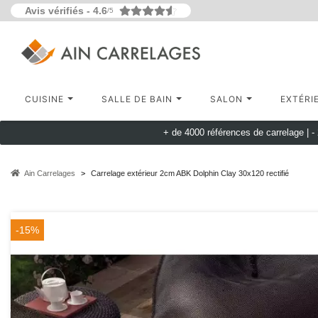
Avis vérifiés -
4.6
/5
CUISINE
SALLE DE BAIN
SALON
EXTÉRI
+ de 4000 références de carrelage |
-
Ain Carrelages
Carrelage extérieur 2cm ABK Dolphin Clay 30x120 rectifié
-15%