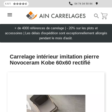
4.6
/5
04 74 34 50 84

+ de 4000 références de carrelage |
- 20% sur les plots et
accessoires
|
Les délais d'expédition sont exceptionnellement allongés
pendant le mois d'août.
Carrelage intérieur imitation pierre
Novoceram Kobe 60x60 rectifié