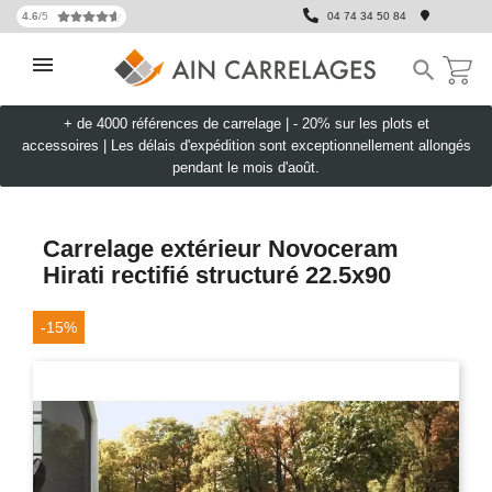
4.6
/5
04 74 34 50 84

+ de 4000 références de carrelage |
- 20% sur les plots et
accessoires
|
Les délais d'expédition sont exceptionnellement allongés
pendant le mois d'août.
Carrelage extérieur Novoceram
Hirati rectifié structuré 22.5x90
-15%