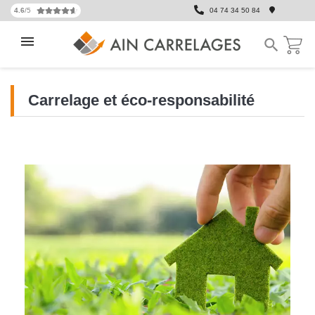
4.6
/5
04 74 34 50 84

Carrelage et éco-responsabilité