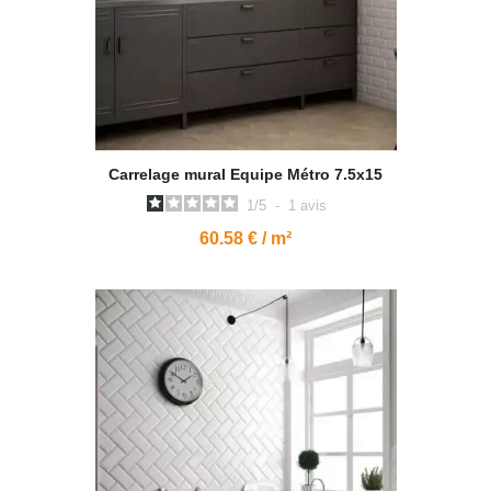
Carrelage mural Equipe Métro 7.5x15
1
/
5
-
1
avis
60.58 € / m²