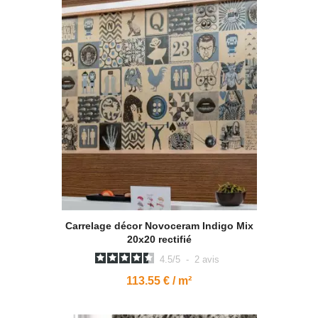
Carrelage décor Novoceram Indigo Mix
20x20 rectifié
4.5
/
5
-
2
avis
113.55 € / m²