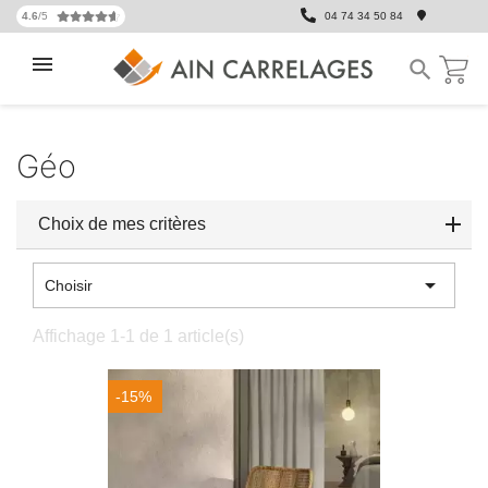
4.6
/5
04 74 34 50 84

Géo
Choix de mes critères

Choisir
Affichage 1-1 de 1 article(s)
-15%