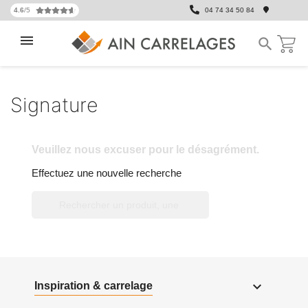
4.6
/5
04 74 34 50 84

Signature
Veuillez nous excuser pour le désagrément.
Effectuez une nouvelle recherche


Inspiration & carrelage