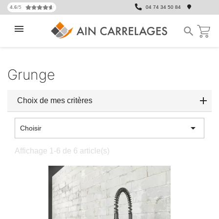
4.6
/5
04 74 34 50 84

Grunge
Choix de mes critères

Choisir
Affichage 1-6 de 6 article(s)