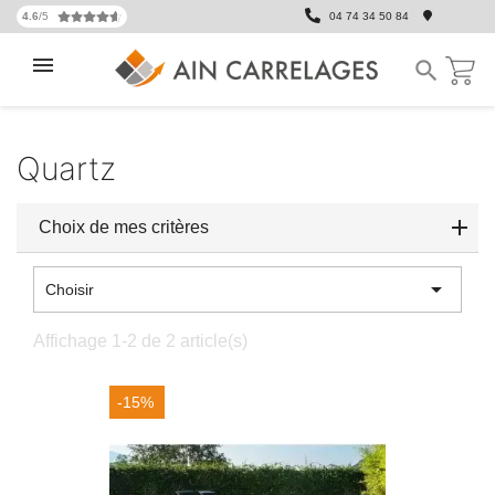
4.6
/5
04 74 34 50 84

Quartz
Choix de mes critères

Choisir
Affichage 1-2 de 2 article(s)
-15%