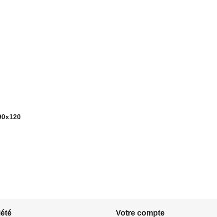
90x120
iété
Votre compte